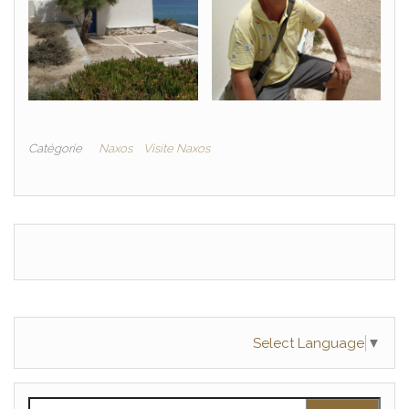
Catégorie
Naxos
Visite Naxos
Select Language
▼
Rechercher :