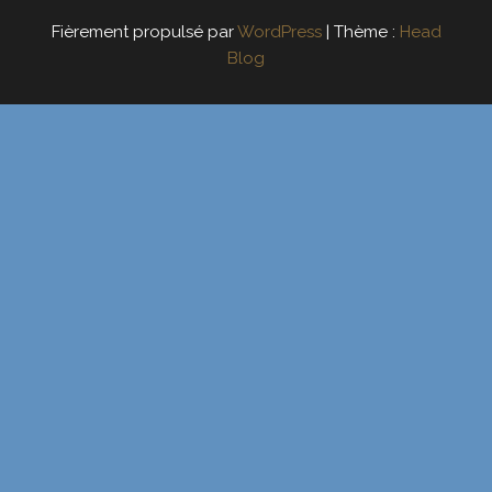
Fièrement propulsé par
WordPress
|
Thème :
Head
Blog