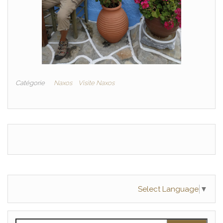
Catégorie
Naxos
Visite Naxos
Select Language
▼