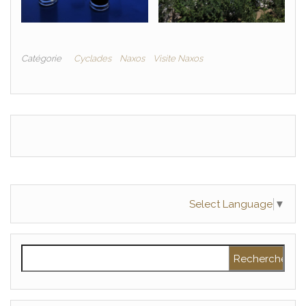
Catégorie
Cyclades
Naxos
Visite Naxos
Select Language
▼
Rechercher :