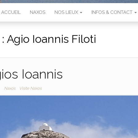
ACCUEIL
NAXOS
NOS LIEUX
INFOS & CONTACT
 :
Agio Ioannis Filoti
ios Ioannis
Naxos
Visite Naxos